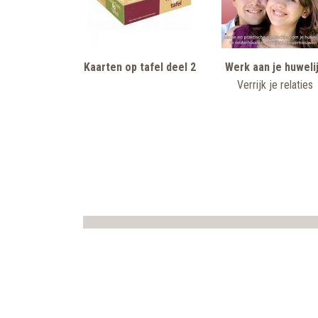
Kaarten op tafel deel 2
Werk aan je huweli
Verrijk je relaties
Direct contact met Ecovata:
info@ecovata.nl
|
+31(0)13 521 95 96
© 2026 Ecovata - Alle rechten voorbehouden | website:
B