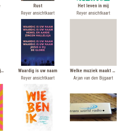
e
Rust
Het leven in mij
Reyer ansichtkaart
Reyer ansichtkaart
Ik weet hoe goed mijn God is
Waardig is uw naam
Welke muziek maakt u ziek?
Reyer ansichtkaart
Arjan van den Bijgaart