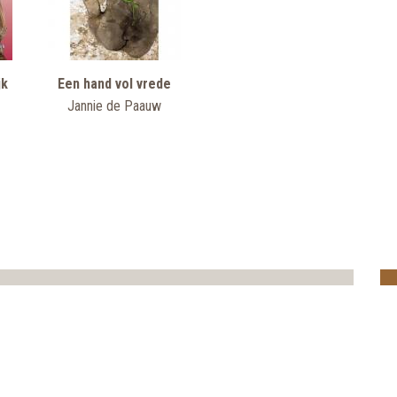
jk
Een hand vol vrede
Jannie de Paauw
aakBeeld